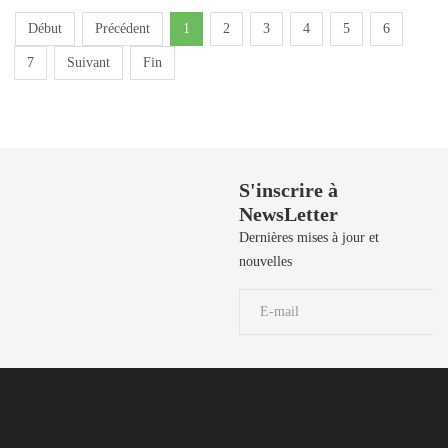
Début
Précédent
1
2
3
4
5
6
7
Suivant
Fin
Besoin de Support?
S'inscrire à
NewsLetter
50 729 908 / 50
729 106 / 50
Dernières mises à jour et
729 190 / 71 906
nouvelles
039