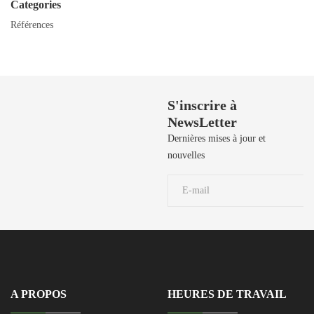
Categories
Références
Besoin de Support?
S'inscrire à
NewsLetter
50 729 908 / 50
729 106 / 50
Dernières mises à jour et
729 190 / 71 906
nouvelles
039
A PROPOS
HEURES DE TRAVAIL