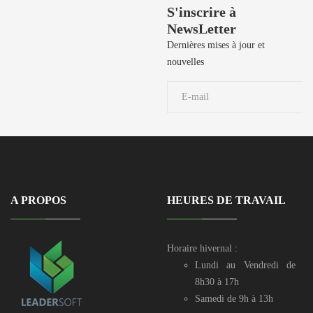
Besoin de Support?
S'inscrire à
NewsLetter
50 729 908 / 50
729 106 / 50
Dernières mises à jour et
729 190 / 71 906
nouvelles
039
A PROPOS
HEURES DE TRAVAIL
Horaire hivernal :
Lundi au Vendredi de
8h30 à 17h
Samedi de 9h à 13h