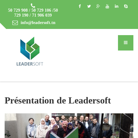
50 729 908 / 50 729 106 /50
729 190 / 71 906 039
info@leadersoft.tn
Présentation de Leadersoft