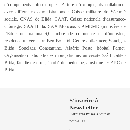
d’équipements informatiques. A titre d’exemple, ils collaborent
avec différentes administrations : Caisse militaire de Sécurité
sociale, CNAS de Blida, CAAT, Caisse nationale d’assurance-
chômage, SAA Blida, SAA Mouzaïa, CAMEMD (ministère de
l’Education nationale),Chambre de commerce et d’industrie,
résidence universitaire Ben Boulaïd, Centre anti-cancer, Sonelgaz
Blida, Sonelgaz Constantine, Algérie Poste, hôpital Parnet,
Organisation nationale des moudjahidine, université Saâd Dahleb
Blida, faculté de droit, faculté de médecine, ainsi que les APC de
Blida…
Besoin de Support?
S'inscrire à
NewsLetter
50 729 908 / 50
729 106 / 50
Dernières mises à jour et
729 190 / 71 906
nouvelles
039