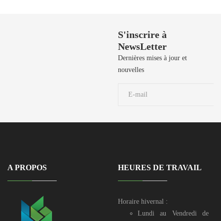
Besoin de Support?
S'inscrire à
NewsLetter
50 729 908 / 50
729 106 / 50
Dernières mises à jour et
729 190 / 71 906
nouvelles
039
A PROPOS
HEURES DE TRAVAIL
Horaire hivernal :
Lundi au Vendredi de