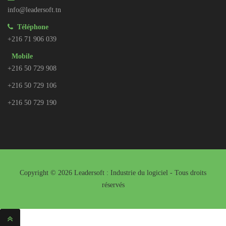
info@leadersoft.tn
Téléphone
+216 71 906 039
Mobile
+216 50 729 908
+216 50 729 106
+216 50 729 190
Copyright © 2026 Leadersoft : Industrie du logiciel - Tous droits
réservés