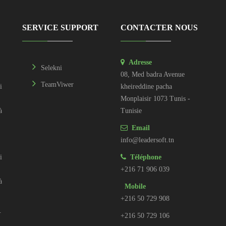
SERVICE SUPPORT
CONTACTER NOUS
Adresse
Selekni
08, Med badra Avenue
TeamViwer
i
kheireddine pacha
Monplaisir 1073 Tunis -
à
Tunisie
Email
info@leadersoft.tn
i
Téléphone
+216 71 906 039
à
Mobile
+216 50 729 908
.
+216 50 729 106