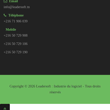
Email
info@leadersoft.tn
Téléphone
+216 71 906 039
Mobile
+216 50 729 908
+216 50 729 106
+216 50 729 190
Copyright © 2026 Leadersoft : Industrie du logiciel - Tous droits
réservés