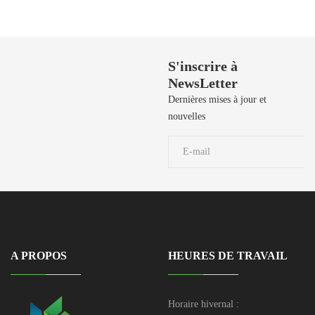
Besoin de Support?
S'inscrire à
NewsLetter
50 729 908 / 50
729 106 / 50
Dernières mises à jour et
729 190 / 71 906
nouvelles
039
A PROPOS
HEURES DE TRAVAIL
Horaire hivernal :