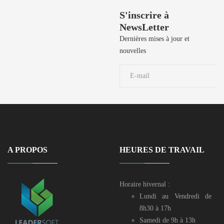
Besoin de Support?
S'inscrire à
NewsLetter
50 729 908 / 50
729 106 / 50
Dernières mises à jour et
729 190 / 71 906
nouvelles
039
A PROPOS
HEURES DE TRAVAIL
Horaire hivernal :
Lundi au Vendredi de
8h30 à 17h
Samedi de 9h à 13h