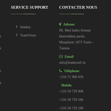
SERVICE SUPPORT
CONTACTER NOUS
Adresse
Selekni
08, Med badra Avenue
TeamViwer
i
kheireddine pacha
Monplaisir 1073 Tunis -
à
Tunisie
Email
info@leadersoft.tn
i
Téléphone
+216 71 906 039
à
Mobile
+216 50 729 908
.
+216 50 729 106
+216 50 729 190