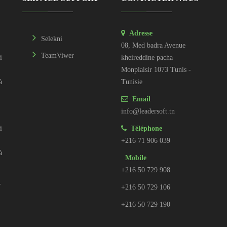
Adresse
Selekni
08, Med badra Avenue
TeamViwer
i
kheireddine pacha
Monplaisir 1073 Tunis -
à
Tunisie
Email
info@leadersoft.tn
i
Téléphone
+216 71 906 039
à
Mobile
+216 50 729 908
.
+216 50 729 106
+216 50 729 190