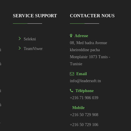
SERVICE SUPPORT
CONTACTER NOUS
Adresse
Selekni
08, Med badra Avenue
TeamViwer
i
kheireddine pacha
Monplaisir 1073 Tunis -
à
Tunisie
Email
info@leadersoft.tn
i
Téléphone
+216 71 906 039
à
Mobile
+216 50 729 908
.
+216 50 729 106