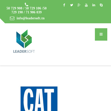
50 729 908 / 50 729 106 /50
729 190 / 71 906 039
info@leadersoft.tn