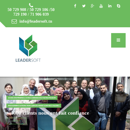
50 729 908 / 50 729 106 /50
729 190 / 71 906 039
info@leadersoft.tn
20 ANS D'EXPÉRIENCE, VOTRE CONFIANCE EST NOTRE PRIORITÉ
ENGAGEMENT, SATISFACTION CLIENT, ÉCHANGE SONT NOS VALEURS
+ 4000 clients nous ont fait confiance
LIRE PLUS